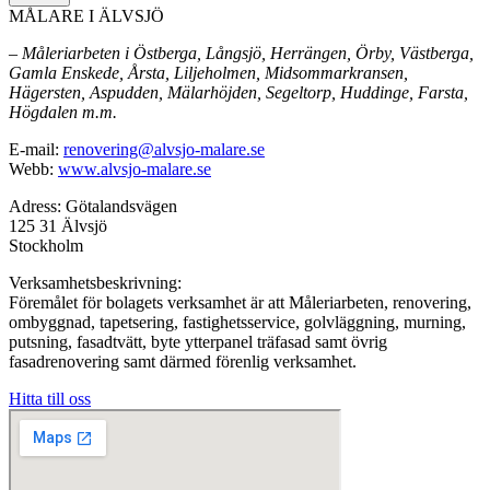
MÅLARE I ÄLVSJÖ
– Måleriarbeten i Östberga, Långsjö, Herrängen, Örby, Västberga,
Gamla Enskede, Årsta, Liljeholmen, Midsommarkransen,
Hägersten, Aspudden, Mälarhöjden, Segeltorp, Huddinge, Farsta,
Högdalen m.m.
E-mail:
renovering@alvsjo-malare.se
Webb:
www.alvsjo-malare.se
Adress: Götalandsvägen
125 31 Älvsjö
Stockholm
Verksamhetsbeskrivning:
Föremålet för bolagets verksamhet är att Måleriarbeten, renovering,
ombyggnad, tapetsering, fastighetsservice, golvläggning, murning,
putsning, fasadtvätt, byte ytterpanel träfasad samt övrig
fasadrenovering samt därmed förenlig verksamhet.
Hitta till oss