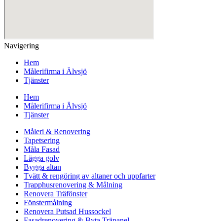
Navigering
Hem
Målerifirma i Älvsjö
Tjänster
Hem
Målerifirma i Älvsjö
Tjänster
Måleri & Renovering
Tapetsering
Måla Fasad
Lägga golv
Bygga altan
Tvätt & rengöring av altaner och uppfarter
Trapphusrenovering & Målning
Renovera Träfönster
Fönstermålning
Renovera Putsad Hussockel
Fasadrenovering & Byta Träpanel