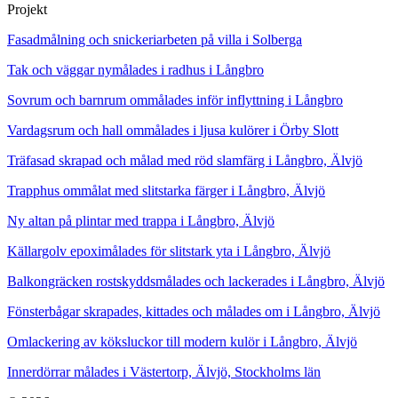
Projekt
Fasadmålning och snickeriarbeten på villa i Solberga
Tak och väggar nymålades i radhus i Långbro
Sovrum och barnrum ommålades inför inflyttning i Långbro
Vardagsrum och hall ommålades i ljusa kulörer i Örby Slott
Träfasad skrapad och målad med röd slamfärg i Långbro, Älvjö
Trapphus ommålat med slitstarka färger i Långbro, Älvjö
Ny altan på plintar med trappa i Långbro, Älvjö
Källargolv epoximålades för slitstark yta i Långbro, Älvjö
Balkongräcken rostskyddsmålades och lackerades i Långbro, Älvjö
Fönsterbågar skrapades, kittades och målades om i Långbro, Älvjö
Omlackering av köksluckor till modern kulör i Långbro, Älvjö
Innerdörrar målades i Västertorp, Älvjö, Stockholms län