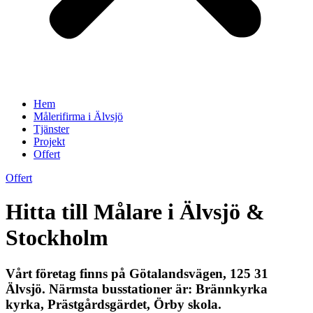
Hem
Målerifirma i Älvsjö
Tjänster
Projekt
Offert
Offert
Hitta till Målare i Älvsjö &
Stockholm
Vårt företag finns på Götalandsvägen, 125 31
Älvsjö. Närmsta busstationer är: Brännkyrka
kyrka, Prästgårdsgärdet, Örby skola.