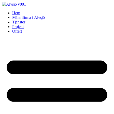
Skip
to
Hem
content
Målerifirma i Älvsjö
Tjänster
Projekt
Offert