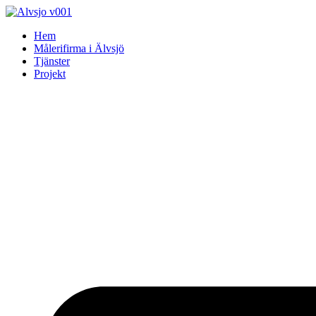
Skip
to
Hem
content
Målerifirma i Älvsjö
Tjänster
Projekt