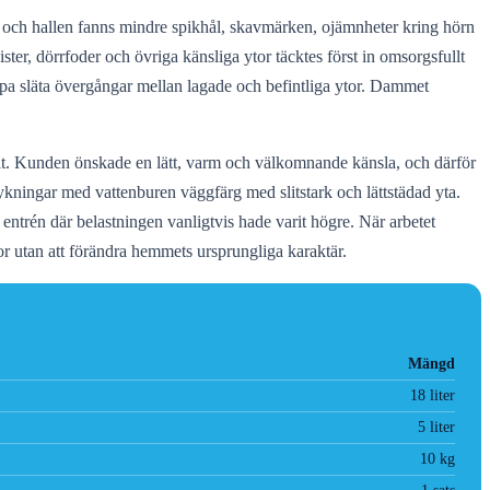
och hallen fanns mindre spikhål, skavmärken, ojämnheter kring hörn
lister, dörrfoder och övriga känsliga ytor täcktes först in omsorgsfullt
apa släta övergångar mellan lagade och befintliga ytor. Dammet
elt. Kunden önskade en lätt, varm och välkomnande känsla, och därför
kningar med vattenburen väggfärg med slitstark och lättstädad yta.
 entrén där belastningen vanligtvis hade varit högre. När arbetet
or utan att förändra hemmets ursprungliga karaktär.
Mängd
18 liter
5 liter
10 kg