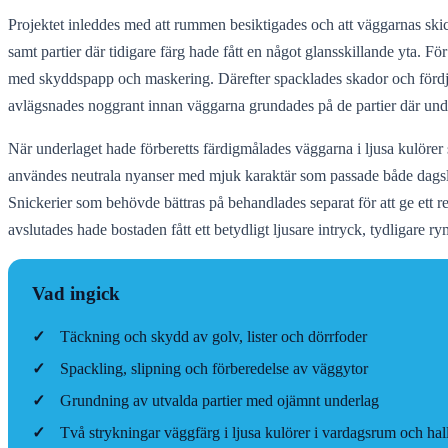
Projektet inleddes med att rummen besiktigades och att väggarnas s
samt partier där tidigare färg hade fått en något glansskillande yta. För 
med skyddspapp och maskering. Därefter spacklades skador och fördjup
avlägsnades noggrant innan väggarna grundades på de partier där und
När underlaget hade förberetts färdigmålades väggarna i ljusa kulöre
användes neutrala nyanser med mjuk karaktär som passade både dagslju
Snickerier som behövde bättras på behandlades separat för att ge ett re
avslutades hade bostaden fått ett betydligt ljusare intryck, tydligar
Vad ingick
✓
Täckning och skydd av golv, lister och dörrfoder
✓
Spackling, slipning och förberedelse av väggytor
✓
Grundning av utvalda partier med ojämnt underlag
✓
Två strykningar väggfärg i ljusa kulörer i vardagsrum och hal