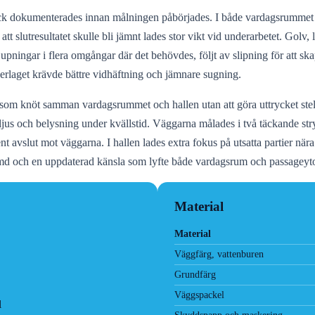
kick dokumenterades innan målningen påbörjades. I både vardagsrummet 
att slutresultatet skulle bli jämnt lades stor vikt vid underarbetet. Golv, 
ningar i flera omgångar där det behövdes, följt av slipning för att sk
erlaget krävde bättre vidhäftning och jämnare sugning.
r som knöt samman vardagsrummet och hallen utan att göra uttrycket st
s och belysning under kvällstid. Väggarna målades i två täckande stry
nt avslut mot väggarna. I hallen lades extra fokus på utsatta partier nära
e rymd och en uppdaterad känsla som lyfte både vardagsrum och passageyt
Material
Material
Väggfärg, vattenburen
Grundfärg
Väggspackel
l