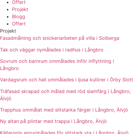
Offert
Projekt
Blogg
Offert
Projekt
Fasadmålning och snickeriarbeten på villa i Solberga
Tak och väggar nymålades i radhus i Långbro
Sovrum och barnrum ommålades inför inflyttning i
Långbro
Vardagsrum och hall ommålades i ljusa kulörer i Örby Slott
Träfasad skrapad och målad med röd slamfärg i Långbro,
Älvjö
Trapphus ommålat med slitstarka färger i Långbro, Älvjö
Ny altan på plintar med trappa i Långbro, Älvjö
Källargolv epoximålades för slitstark yta i Långbro, Älvjö