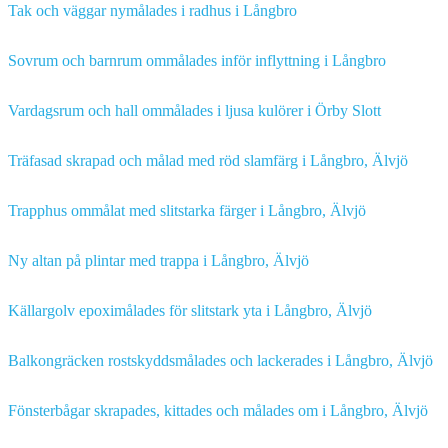
Tak och väggar nymålades i radhus i Långbro
Sovrum och barnrum ommålades inför inflyttning i Långbro
Vardagsrum och hall ommålades i ljusa kulörer i Örby Slott
Träfasad skrapad och målad med röd slamfärg i Långbro, Älvjö
Trapphus ommålat med slitstarka färger i Långbro, Älvjö
Ny altan på plintar med trappa i Långbro, Älvjö
Källargolv epoximålades för slitstark yta i Långbro, Älvjö
Balkongräcken rostskyddsmålades och lackerades i Långbro, Älvjö
Fönsterbågar skrapades, kittades och målades om i Långbro, Älvjö