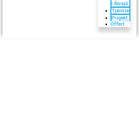
i Älvsjö
Tjänster
Projekt
Offert