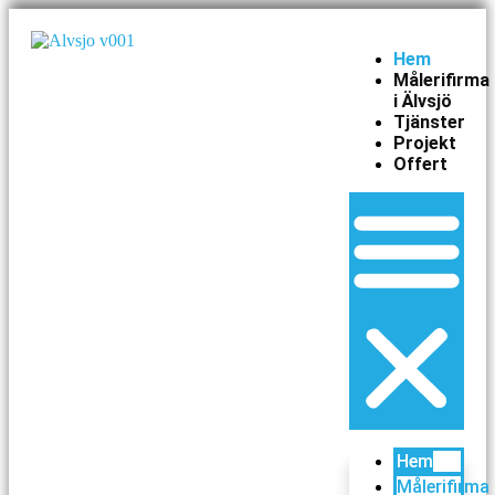
Hem
Målerifirma
i Älvsjö
Tjänster
Projekt
Offert
Hem
Målerifirma