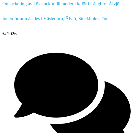
Omlackering av köksluckor till modern kulör i Långbro, Älvjö
Innerdörrar målades i Västertorp, Älvjö, Stockholms län
© 2026