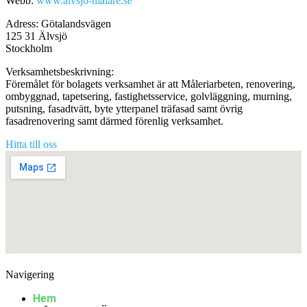
Webb:
www.alvsjo-malare.se
Adress: Götalandsvägen
125 31 Älvsjö
Stockholm
Verksamhetsbeskrivning:
Föremålet för bolagets verksamhet är att Måleriarbeten, renovering,
ombyggnad, tapetsering, fastighetsservice, golvläggning, murning,
putsning, fasadtvätt, byte ytterpanel träfasad samt övrig
fasadrenovering samt därmed förenlig verksamhet.
Hitta till oss
Navigering
Hem