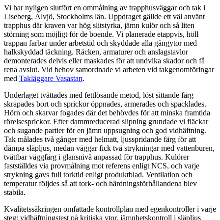
Vi har nyligen slutfört en ommålning av trapphusväggar och tak i
Liseberg, Älvjö, Stockholms län. Uppdraget gällde ett väl använt
trapphus där kraven var hög slitstyrka, jämn kulör och så liten
störning som möjligt för de boende. Vi planerade etappvis, höll
trappan farbar under arbetstid och skyddade alla gångytor med
halkskyddad täckning. Räcken, armaturer och anslagstavlor
demonterades delvis eller maskades för att undvika skador och få
rena avslut. Vid behov samordnade vi arbeten vid takgenomföringar
med
Takläggare Vasastan
.
Underlaget tvättades med fettlösande metod, löst sittande färg
skrapades bort och sprickor öppnades, armerades och spacklades.
Hörn och skarvar fogades där det behövdes för att minska framtida
rörelsesprickor. Efter dammreducerad slipning grundade vi fläckar
och sugande partier för en jämn uppsugning och god vidhäftning.
Tak målades två gånger med helmatt, ljusspridande färg för att
dämpa släpljus, medan väggar fick två strykningar med vattenburen,
tvättbar väggfärg i glansnivå anpassad för trapphus. Kulörer
fastställdes via provmålning mot referens enligt NCS, och varje
strykning gavs full torktid enligt produktblad. Ventilation och
temperatur följdes så att tork- och härdningsförhållandena blev
stabila.
Kvalitetssäkringen omfattade kontrollplan med egenkontroller i varje
steg: vidhäftningstest på kritiska ytor, jämnhetskontroll i släpljus