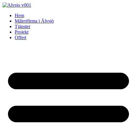
Skip
to
Hem
content
Målerifirma i Älvsjö
Tjänster
Projekt
Offert