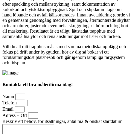
efter spackling och mellanstrykning, samt dokumentation av
kulörkod och ytskiktsuppbyggnad. Spill och slipdamm togs om
hand löpande och avfall källsorterades. Innan avetablering gjorde vi
en gemensam genomgång med förvaltningen, återmonterade skyltar
och armaturer, justerade eventuella skuggningar i hörn och tog bort
all maskering. Resultatet är ett tåligt, lättstädat trapphus med
sammanhållna ytor och rena anslutningar mot lister och räcken.
Vill du att ditt trapphus målas med samma metodiska upplägg och
fokus på drift under byggtiden, hör av dig så bokar vi ett
förutsättningslöst platsbesök och går igenom lämpliga färgsystem
och tidsplan.
Kontakta ett bra målerifirma idag!
Namn
Telefon
Email
Adress + Ort
Beskriv ert behov, förutsättningar, antal m2 & önskat startdatum