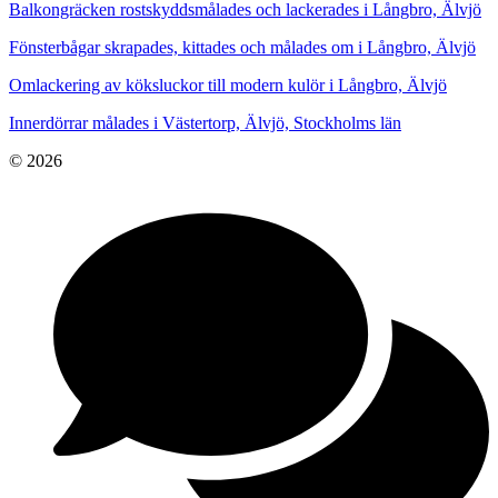
Balkongräcken rostskyddsmålades och lackerades i Långbro, Älvjö
Fönsterbågar skrapades, kittades och målades om i Långbro, Älvjö
Omlackering av köksluckor till modern kulör i Långbro, Älvjö
Innerdörrar målades i Västertorp, Älvjö, Stockholms län
© 2026