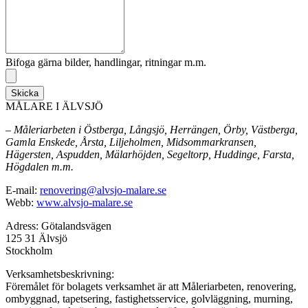
Bifoga gärna bilder, handlingar, ritningar m.m.
Skicka
MÅLARE I ÄLVSJÖ
– Måleriarbeten i Östberga, Långsjö, Herrängen, Örby, Västberga,
Gamla Enskede, Årsta, Liljeholmen, Midsommarkransen,
Hägersten, Aspudden, Mälarhöjden, Segeltorp, Huddinge, Farsta,
Högdalen m.m.
E-mail:
renovering@alvsjo-malare.se
Webb:
www.alvsjo-malare.se
Adress: Götalandsvägen
125 31 Älvsjö
Stockholm
Verksamhetsbeskrivning:
Föremålet för bolagets verksamhet är att Måleriarbeten, renovering,
ombyggnad, tapetsering, fastighetsservice, golvläggning, murning,