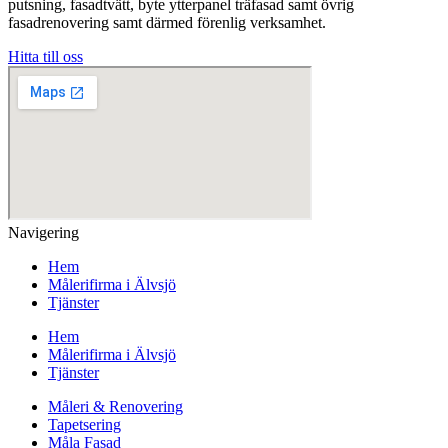
putsning, fasadtvätt, byte ytterpanel träfasad samt övrig
fasadrenovering samt därmed förenlig verksamhet.
Hitta till oss
Navigering
Hem
Målerifirma i Älvsjö
Tjänster
Hem
Målerifirma i Älvsjö
Tjänster
Måleri & Renovering
Tapetsering
Måla Fasad