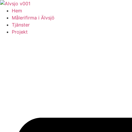
Skip
to
Hem
content
Målerifirma i Älvsjö
Tjänster
Projekt