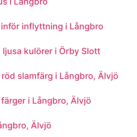
us i Långbro
för inflyttning i Långbro
jusa kulörer i Örby Slott
öd slamfärg i Långbro, Älvjö
ärger i Långbro, Älvjö
ångbro, Älvjö