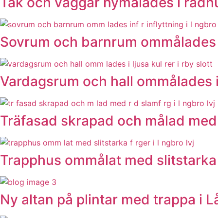
Tak och väggar nymålades i radh
Sovrum och barnrum ommålades in
Vardagsrum och hall ommålades i l
Träfasad skrapad och målad med r
Trapphus ommålat med slitstarka f
Ny altan på plintar med trappa i L