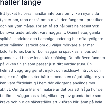
håller länge
Ett lyckat kulörval handlar inte bara om vilken nyans du
tycker om, utan också om hur väl den fungerar i praktiken
och hur ytan målas. För att få ett hållbart helhetsintryck
behöver underarbetet vara noggrant. Ojämnheter, gamla
spikhål, sprickor och flammiga underlag blir ofta tydligare
efter målning, särskilt om du väljer mörkare eller mer
kulörta toner. Därför bör väggarna spacklas, slipas och
grundas vid behov innan täckmålning. Du bör även fundera
på vilken finish som passar just ditt vardagsrum. En
helmatt väggfärg ger ett mjukt och exklusivt intryck och
döljer små ojämnheter bättre, medan en något tåligare yta
kan vara fördelaktig i hem där väggarna används mer
aktivt. Om du anlitar en målare är det bra att fråga hur de
bedömer väggarnas skick, vilken typ av grundarbete som
krävs och hur de säkerställer att kulören blir jämn på hela