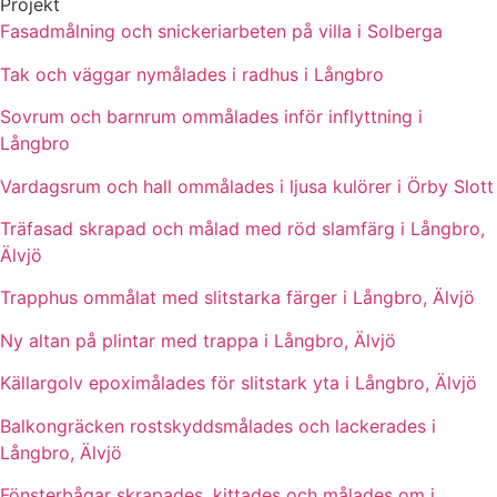
Projekt
Fasadmålning och snickeriarbeten på villa i Solberga
Tak och väggar nymålades i radhus i Långbro
Sovrum och barnrum ommålades inför inflyttning i
Långbro
Vardagsrum och hall ommålades i ljusa kulörer i Örby Slott
Träfasad skrapad och målad med röd slamfärg i Långbro,
Älvjö
Trapphus ommålat med slitstarka färger i Långbro, Älvjö
Ny altan på plintar med trappa i Långbro, Älvjö
Källargolv epoximålades för slitstark yta i Långbro, Älvjö
Balkongräcken rostskyddsmålades och lackerades i
Långbro, Älvjö
Fönsterbågar skrapades, kittades och målades om i