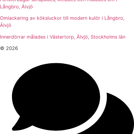
Långbro, Älvjö
Omlackering av köksluckor till modern kulör i Långbro,
Älvjö
Innerdörrar målades i Västertorp, Älvjö, Stockholms län
© 2026