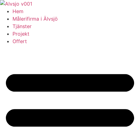
Skip
to
Hem
content
Målerifirma i Älvsjö
Tjänster
Projekt
Offert