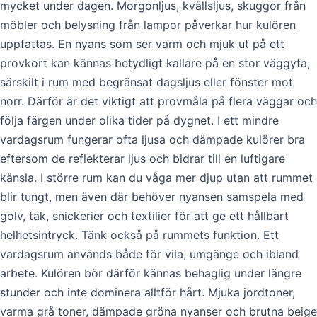
mycket under dagen. Morgonljus, kvällsljus, skuggor från
möbler och belysning från lampor påverkar hur kulören
uppfattas. En nyans som ser varm och mjuk ut på ett
provkort kan kännas betydligt kallare på en stor väggyta,
särskilt i rum med begränsat dagsljus eller fönster mot
norr. Därför är det viktigt att provmåla på flera väggar och
följa färgen under olika tider på dygnet. I ett mindre
vardagsrum fungerar ofta ljusa och dämpade kulörer bra
eftersom de reflekterar ljus och bidrar till en luftigare
känsla. I större rum kan du våga mer djup utan att rummet
blir tungt, men även där behöver nyansen samspela med
golv, tak, snickerier och textilier för att ge ett hållbart
helhetsintryck. Tänk också på rummets funktion. Ett
vardagsrum används både för vila, umgänge och ibland
arbete. Kulören bör därför kännas behaglig under längre
stunder och inte dominera alltför hårt. Mjuka jordtoner,
varma grå toner, dämpade gröna nyanser och brutna beige