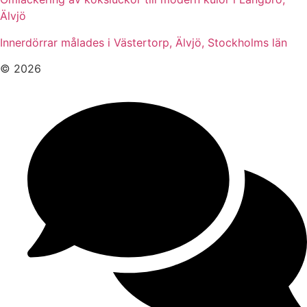
Älvjö
Innerdörrar målades i Västertorp, Älvjö, Stockholms län
© 2026