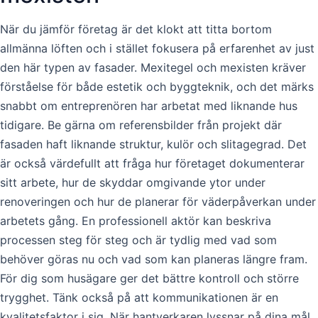
När du jämför företag är det klokt att titta bortom
allmänna löften och i stället fokusera på erfarenhet av just
den här typen av fasader. Mexitegel och mexisten kräver
förståelse för både estetik och byggteknik, och det märks
snabbt om entreprenören har arbetat med liknande hus
tidigare. Be gärna om referensbilder från projekt där
fasaden haft liknande struktur, kulör och slitagegrad. Det
är också värdefullt att fråga hur företaget dokumenterar
sitt arbete, hur de skyddar omgivande ytor under
renoveringen och hur de planerar för väderpåverkan under
arbetets gång. En professionell aktör kan beskriva
processen steg för steg och är tydlig med vad som
behöver göras nu och vad som kan planeras längre fram.
För dig som husägare ger det bättre kontroll och större
trygghet. Tänk också på att kommunikationen är en
kvalitetsfaktor i sig. När hantverkaren lyssnar på dina mål,