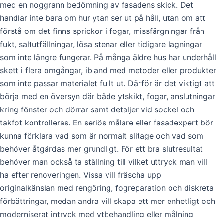
med en noggrann bedömning av fasadens skick. Det
handlar inte bara om hur ytan ser ut på håll, utan om att
förstå om det finns sprickor i fogar, missfärgningar från
fukt, saltutfällningar, lösa stenar eller tidigare lagningar
som inte längre fungerar. På många äldre hus har underhåll
skett i flera omgångar, ibland med metoder eller produkter
som inte passar materialet fullt ut. Därför är det viktigt att
börja med en översyn där både ytskikt, fogar, anslutningar
kring fönster och dörrar samt detaljer vid sockel och
takfot kontrolleras. En seriös målare eller fasadexpert bör
kunna förklara vad som är normalt slitage och vad som
behöver åtgärdas mer grundligt. För ett bra slutresultat
behöver man också ta ställning till vilket uttryck man vill
ha efter renoveringen. Vissa vill fräscha upp
originalkänslan med rengöring, fogreparation och diskreta
förbättringar, medan andra vill skapa ett mer enhetligt och
moderniserat intryck med ytbehandling eller målning