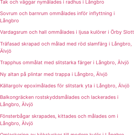
Tak och väggar nymålades i radhus i Långbro
Sovrum och barnrum ommålades inför inflyttning i
Långbro
Vardagsrum och hall ommålades i ljusa kulörer i Örby Slott
Träfasad skrapad och målad med röd slamfärg i Långbro,
Älvjö
Trapphus ommålat med slitstarka färger i Långbro, Älvjö
Ny altan på plintar med trappa i Långbro, Älvjö
Källargolv epoximålades för slitstark yta i Långbro, Älvjö
Balkongräcken rostskyddsmålades och lackerades i
Långbro, Älvjö
Fönsterbågar skrapades, kittades och målades om i
Långbro, Älvjö
Omlackering av köksluckor till modern kulör i Långbro,